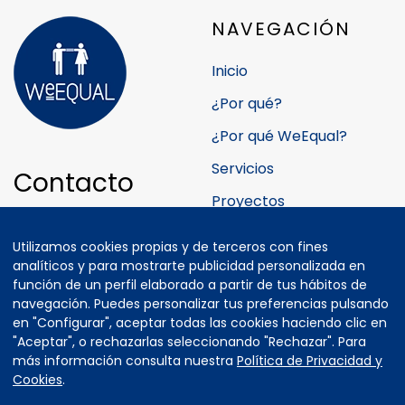
NAVEGACIÓN
Inicio
¿Por qué?
¿Por qué WeEqual?
Servicios
Contacto
Proyectos
Teléfonos:
Quiénes somos
Utilizamos cookies propias y de terceros con fines
+34 630 887 724
Colaborador@s
analíticos y para mostrarte publicidad personalizada en
+34 660 470 436
función de un perfil elaborado a partir de tus hábitos de
Blog
navegación. Puedes personalizar tus preferencias pulsando
en "Configurar", aceptar todas las cookies haciendo clic en
E-mail:
Contacto
"Aceptar", o rechazarlas seleccionando "Rechazar". Para
hola@weequal.eu
más información consulta nuestra
Política de Privacidad y
Cookies
.