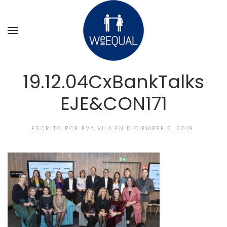
Ir al contenido principal
19.12.04CxBankTalks
EJE&CON171
ESCRITO POR
EVA VILA
EN
DICIEMBRE 5, 2019
.