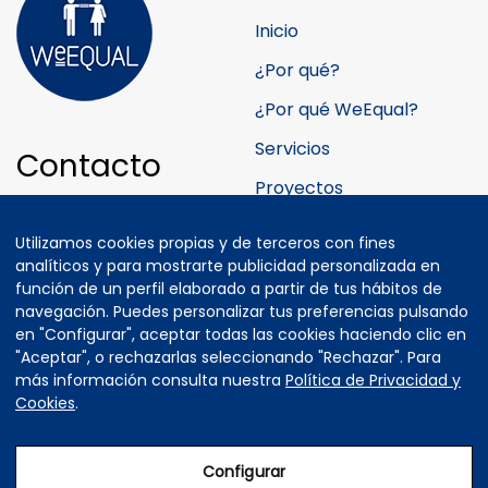
Inicio
¿Por qué?
¿Por qué WeEqual?
Servicios
Contacto
Proyectos
Teléfonos:
Quiénes somos
Utilizamos cookies propias y de terceros con fines
+34 630 887 724
Colaborador@s
analíticos y para mostrarte publicidad personalizada en
+34 660 470 436
función de un perfil elaborado a partir de tus hábitos de
Blog
navegación. Puedes personalizar tus preferencias pulsando
en "Configurar", aceptar todas las cookies haciendo clic en
E-mail:
Contacto
"Aceptar", o rechazarlas seleccionando "Rechazar". Para
hola@weequal.eu
más información consulta nuestra
Política de Privacidad y
Cookies
.
Configurar