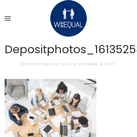
Ir al contenido principal
Depositphotos_1613525
ESCRITO POR
EVA VILA
EN
OCTUBRE 4, 2017
.